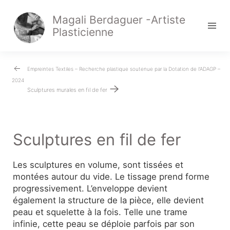
Magali Berdaguer -Artiste
Plasticienne
Navigation
Empreintes Textiles – Recherche plastique soutenue par la Dotation de l’ADAGP –
2024
de
Sculptures murales en fil de fer
l’article
Sculptures en fil de fer
Les sculptures en volume, sont tissées et
montées autour du vide. Le tissage prend forme
progressivement. L’enveloppe devient
également la structure de la pièce, elle devient
peau et squelette à la fois. Telle une trame
infinie, cette peau se déploie parfois par son