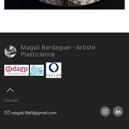
Magali Berdaguer -Artiste
Plasticienne
Contact
magali.filafil@gmail.com