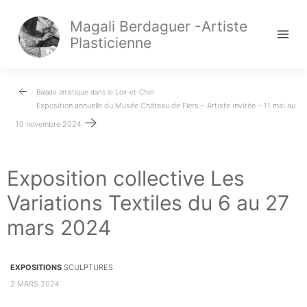
Magali Berdaguer -Artiste
Plasticienne
Navigation
Balade artistique dans le Loir-et-Cher
Exposition annuelle du Musée Château de Flers – Artiste invitée – 11 mai au
de
10 novembre 2024
l’article
Exposition collective Les
Variations Textiles du 6 au 27
mars 2024
EXPOSITIONS
SCULPTURES
2 MARS 2024