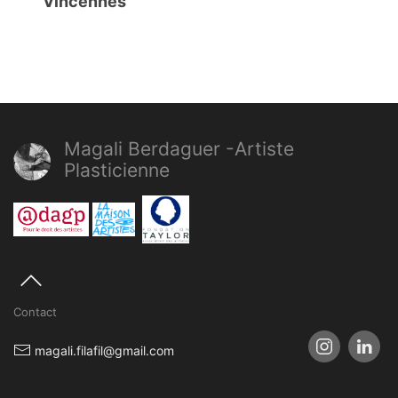
Vincennes
Magali Berdaguer -Artiste
Plasticienne
Contact
magali.filafil@gmail.com